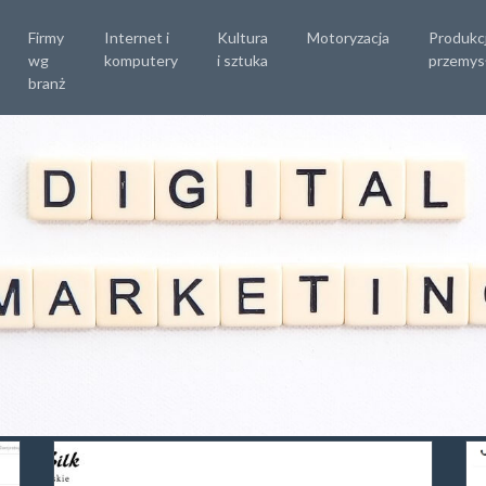
Firmy
Internet i
Kultura
Motoryzacja
Produkc
wg
komputery
i sztuka
przemys
branż