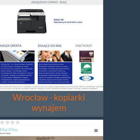
Wrocław - kopiarki
wynajem