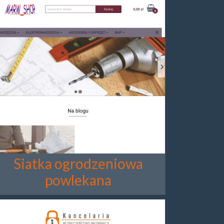
Siatka ogrodzeniowa
powlekana