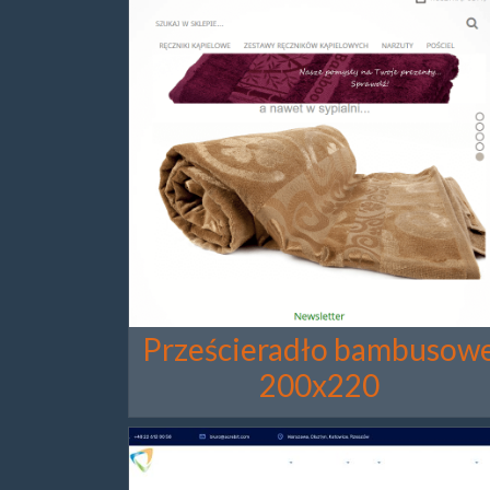
Prześcieradło bambusow
200x220