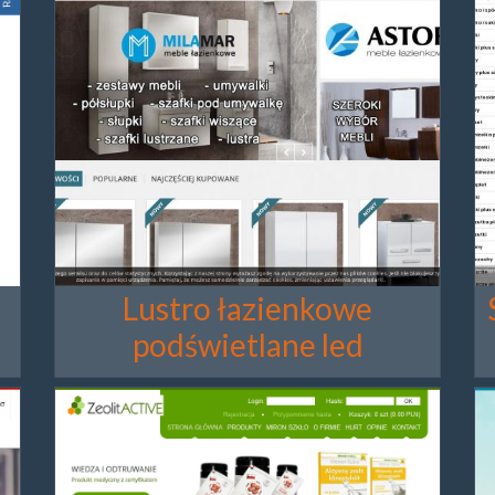
Lustro łazienkowe
podświetlane led