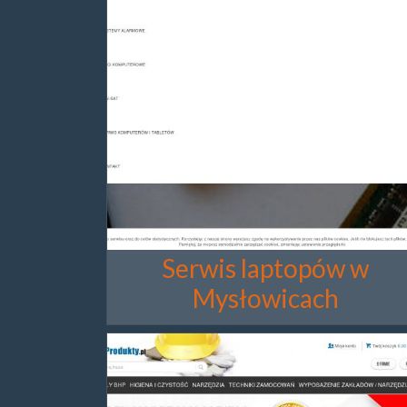
Serwis laptopów w
Mysłowicach