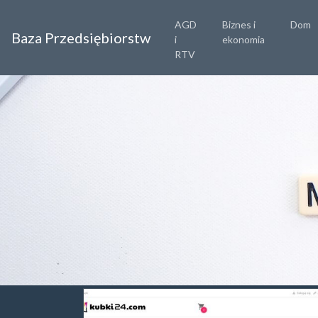
AGD
Biznes i
Dom
Baza Przedsiębiorstw
i
ekonomia
RTV