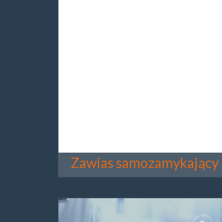
Zawias samozamykający