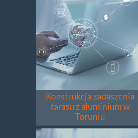
Konstrukcja zadaszenia
tarasu z aluminium w
Toruniu