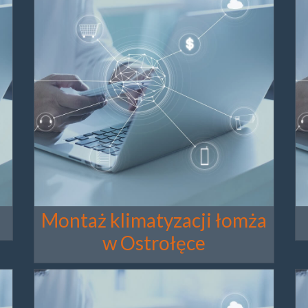
Montaż klimatyzacji łomża
w Ostrołęce