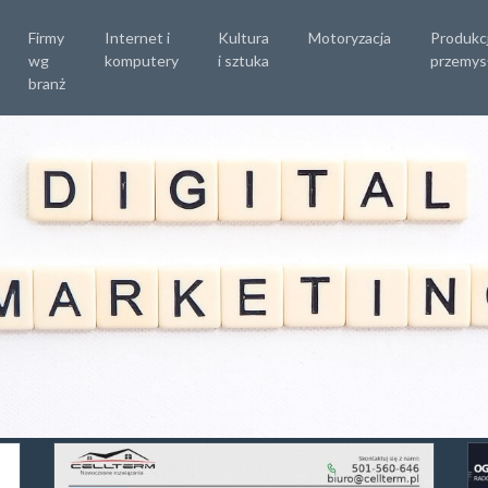
Firmy
Internet i
Kultura
Motoryzacja
Produkc
wg
komputery
i sztuka
przemys
branż