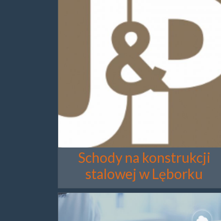
Schody na konstrukcji
stalowej w Lęborku