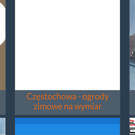
Częstochowa - ogrody
zimowe na wymiar