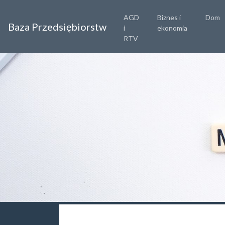
AGD
Biznes i
Dom
Baza Przedsiębiorstw
i
ekonomia
RTV