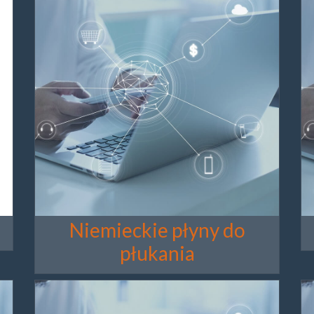
Niemieckie płyny do
płukania