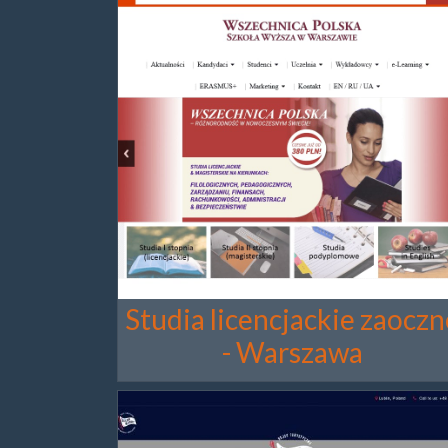
Studia licencjackie zaoczn
- Warszawa