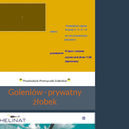
Goleniów - prywatny
żłobek