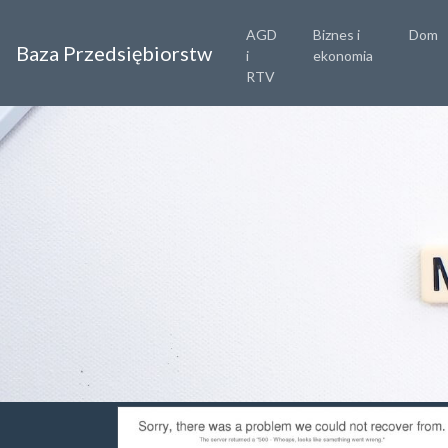
AGD
Biznes i
Dom
Baza Przedsiębiorstw
i
ekonomia
RTV