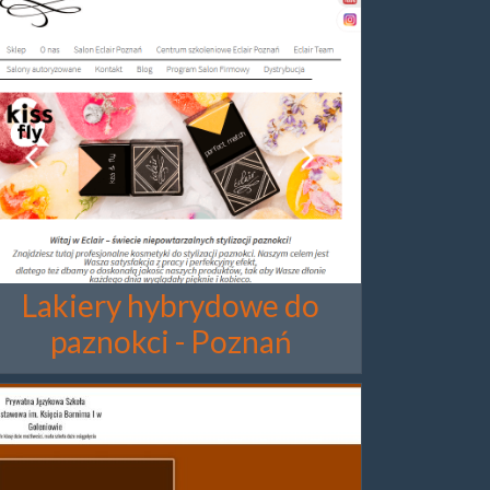
Lakiery hybrydowe do
paznokci - Poznań