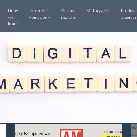
Firmy
Internet i
Kultura
Motoryzacja
Produkc
wg
komputery
i sztuka
przemys
branż