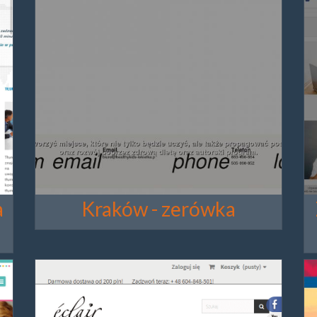
a
Kraków - zerówka