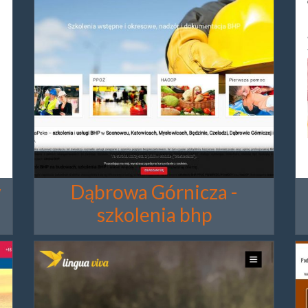
w
Dąbrowa Górnicza -
szkolenia bhp