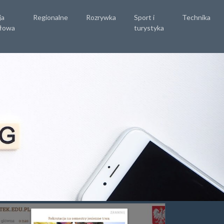
ja
Regionalne
Rozrywka
Sport i
Technika
łowa
turystyka