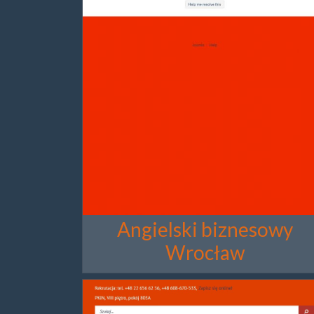
Angielski biznesowy
Wrocław