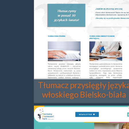
Tłumacz przysięgły język
włoskiego Bielsko-biała